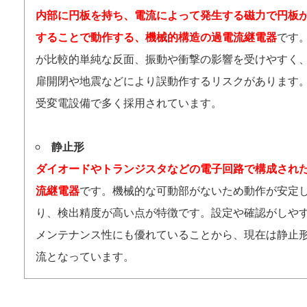
内部に円板を持ち、電流によって発生する磁力で円板
することで動作する、機械的構造の過電流継電器
です
が比較的単純な反面、振動や衝撃の影響を受けやすく
扉開閉や地震などにより誤動作するリスクがあります
受変電設備で多く採用されています。
静止形
ダイオードやトランジスタなどの電子回路で構成され
流継電器
です。機械的な可動部がないため動作が安定
り、検出精度が高い点が特徴です。設定や確認がしや
メンテナンス性にも優れていることから、現在は静止
流となっています。