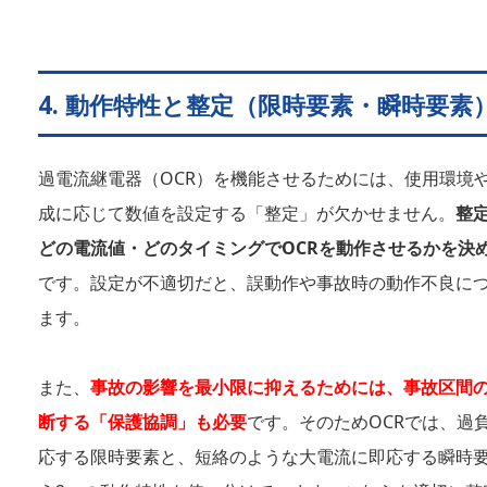
4. 動作特性と整定（限時要素・瞬時要素
過電流継電器（OCR）を機能させるためには、使用環境
成に応じて数値を設定する「整定」が欠かせません。
整
どの電流値・どのタイミングでOCRを動作させるかを決
です。設定が不適切だと、誤動作や事故時の動作不良に
ます。
また、
事故の影響を最小限に抑えるためには、事故区間
断する「保護協調」も必要
です。そのためOCRでは、過
応する限時要素と、短絡のような大電流に即応する瞬時