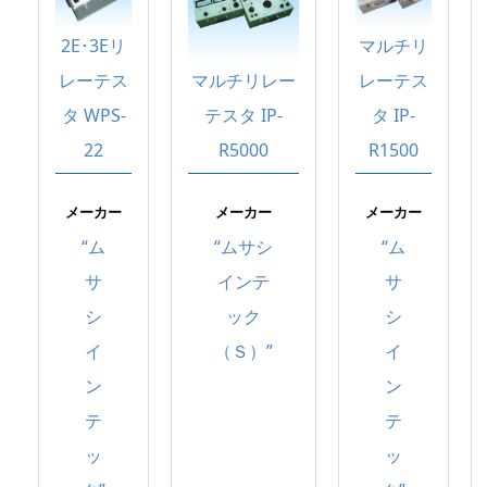
2E･3Eリ
マルチリ
レーテス
マルチリレー
レーテス
タ WPS-
テスタ IP-
タ IP-
22
R5000
R1500
メーカー
メーカー
メーカー
“ム
“ムサシ
“ム
サ
インテ
サ
シ
ック
シ
イ
（Ｓ）”
イ
ン
ン
テ
テ
ッ
ッ