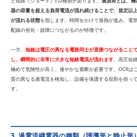
と短絡（ショート）の2種類があります。
過負荷とは、機
器の容量を超える負荷電流が流れ続けることで、規定以
が流れる状態
を指します。時間をかけて発熱が進み、電
配線の劣化・故障につながるのが特徴です。
一方、
短絡は電圧の異なる電路同士が直接つながること
し、瞬間的に非常に大きな短絡電流が流れます
。高圧短
極めて危険性が高く、速やかな遮断が必要です。OCRは
質の異なる過電流を検知し、設備を保護する役割を担っ
す。
3. 過電流継電器の種類（誘導形と静止形