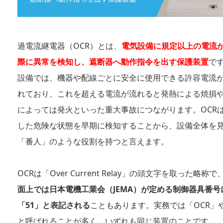
過電流継電器（OCR）とは、
電気設備に規定以上の電流
際に異常を検知し、遮断器へ動作指令を出す保護装置
で
設備では、機器や配線ごとに安全に使用できる許容電流
れており、これを超える電流が流れると発熱による焼損
によっては発火といった重大事故につながります。OCR
した危険な状態を早期に検知することから、設備全体を
「番人」のような役割を持つと言えます。
OCRは「Over Current Relay」の頭文字を取った略称で
面上では日本電機工業会（JEMA）が定める制御器具番号
「51」と表記される
こともあります。実務では「OCR」や
と呼ばれることが多く、いずれも同じ装置のことです。