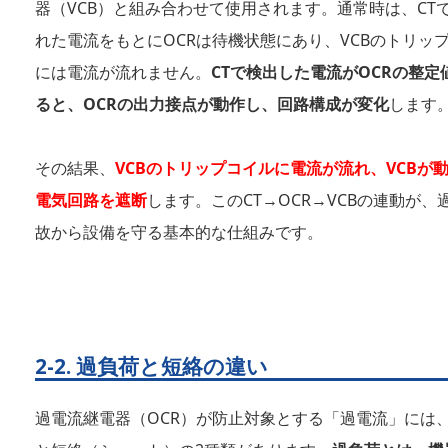
器（VCB）と組み合わせて使用されます。通常時は、CT
れた電流をもとにOCRは待機状態にあり、VCBのトリッ
には電流が流れません。
CTで検出した電流がOCRの整定
ると、OCRの出力接点が動作し、回路構成が変化
します
その結果、
VCBのトリップコイルに電流が流れ、VCBが
電気回路を遮断
します。このCT→OCR→VCBの連動が、
故から設備を守る基本的な仕組みです。
2-2. 過負荷と短絡の違い
過電流継電器（OCR）が防止対象とする「過電流」には