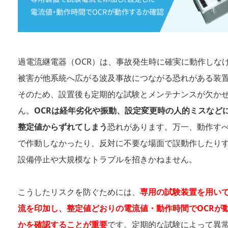
過電流継電器（OCR）は、事故発生時に確実に動作しな
被害が他系統へ広がる波及事故につながる恐れがある装
そのため、設置後も定期的な試験とメンテナンスが欠か
ん。
OCRは経年劣化や振動、設定変更時の人的ミスなど
整定値からずれてしまう
恐れがあります。万一、動作す
で作動しなかったり、反対に不要な場面で誤動作したり
設備停止や大規模なトラブルを招きかねません。
こうしたリスクを防ぐためには、
専用の試験装置を用い
流を印加し、整定値どおりの電流値・動作時間でOCRが
かを確認することが重要
です。定期的な試験によって異