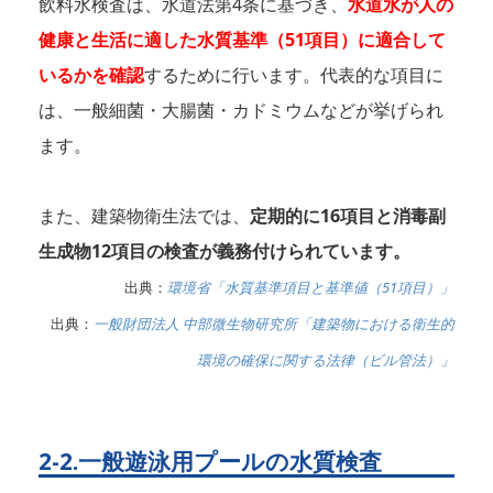
飲料水検査は、水道法第4条に基づき、
水道水が人の
健康と生活に適した水質基準（51項目）に適合して
いるかを確認
するために行います。代表的な項目に
は、一般細菌・大腸菌・カドミウムなどが挙げられ
ます。
また、建築物衛生法では、
定期的に16項目と消毒副
生成物12項目の検査が義務付けられています。
出典：
環境省「水質基準項目と基準値（51項目）」
出典：
一般財団法人 中部微生物研究所「建築物における衛生的
環境の確保に関する法律（ビル管法）」
2-2.一般遊泳用プールの水質検査