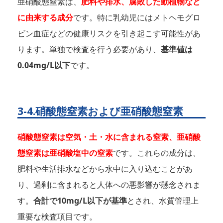
亜硝酸態窒素は、
肥料や排水、腐敗した動植物など
に由来する成分
です。特に乳幼児にはメトヘモグロ
ビン血症などの健康リスクを引き起こす可能性があ
ります。単独で検査を行う必要があり、
基準値は
0.04mg/L以下
です。
3-4.硝酸態窒素および亜硝酸態窒素
硝酸態窒素は空気・土・水に含まれる窒素、亜硝酸
態窒素は亜硝酸塩中の窒素
です。これらの成分は、
肥料や生活排水などから水中に入り込むことがあ
り、過剰に含まれると人体への悪影響が懸念されま
す。
合計で10mg/L以下が基準
とされ、水質管理上
重要な検査項目です。