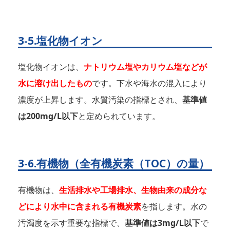
3-5.塩化物イオン
塩化物イオンは、
ナトリウム塩やカリウム塩などが
水に溶け出したもの
です。下水や海水の混入により
濃度が上昇します。水質汚染の指標とされ、
基準値
は200mg/L以下
と定められています。
3-6.有機物（全有機炭素（TOC）の量）
有機物は、
生活排水や工場排水、生物由来の成分な
どにより水中に含まれる有機炭素
を指します。水の
汚濁度を示す重要な指標で、
基準値は3mg/L以下
で