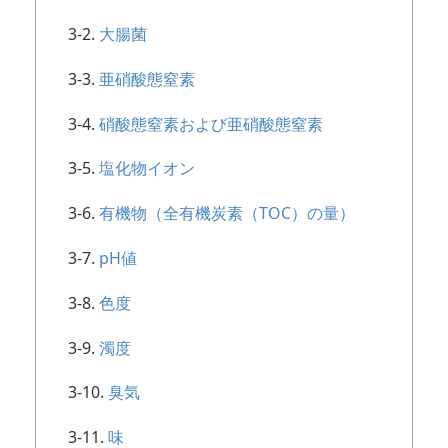
大腸菌
亜硝酸態窒素
硝酸態窒素および亜硝酸態窒素
塩化物イオン
有機物（全有機炭素（TOC）の量）
pH値
色度
濁度
臭気
味